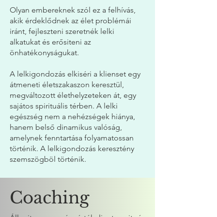
Olyan embereknek szól ez a felhívás,
akik érdeklődnek az élet problémái
iránt, fejleszteni szeretnék lelki
alkatukat és erősiteni az
önhatékonyságukat.
A lelkigondozás elkiséri a klienset egy
átmeneti életszakaszon keresztül,
megváltozott élethelyzeteken át, egy
sajátos spirituális térben. A lelki
egészség nem a nehézségek hiánya,
hanem belső dinamikus valóság,
amelynek fenntartása folyamatossan
történik. A lelkigondozás keresztény
szemszögböl történik.
Coaching