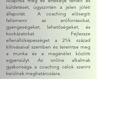
Állapitsa meg és értékelje terveit és
küldetését, úgyszintén a jelen jóléti
állapotát. A coaching elősegiti
felismerni az erőforrásokat,
gyengeségeket, lehetőségeket, és
kockázatokat. Fejlessze
ellenállóképességet a 21ik század
kihívásaival szemben és teremtse meg
a munka és a magánélet közötti
egyensúlyt. Az online alkalmak
gyakorisága a coaching célok szerint
kerülnek meghatározásra.
„Az élet túl rövid ahhoz, hogy mások
álmai szerint éljünk.” – Ady Endre
Készen ál a
kezdéshez?